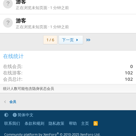
游客
正在浏览未知页面
1 分钟之前
游客
正在浏览未知页面
1 分钟之前
最近
1 / 6
下一页
在线统计
在线会员
0
在线游客
102
会员总计
102
统计人数可能包含隐身状态会员
会员
简体中文
联系我们
条款和规则
隐私政策
帮助
主页
R
S
S
®
Community platform by XenForo
© 2010-2025 XenForo Ltd.