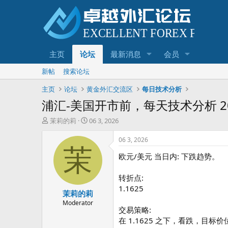
主页
论坛
最新消息
会员
新帖
搜索论坛
主页
论坛
黄金外汇交流区
每日技术分析
浦汇-美国开市前，每天技术分析 20
主
开
茉莉的莉
06 3, 2026
题
始
发
时
06 3, 2026
起
间
茉
欧元/美元 当日内: 下跌趋势。
人
转折点:
1.1625
茉莉的莉
Moderator
交易策略:
在 1.1625 之下，看跌，目标价位为